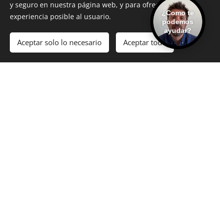
entre 3 y 4 horas antes de la hora fijada para el
y seguro en nuestra página web, y para ofrecer la mejor
¿Como te
desamarre del buque.
experiencia posible al usuario.
podemos
ayudar?
Aceptar solo lo necesario
Aceptar todo
VER AQUI CRUCEROS DESDE LA ROMANA