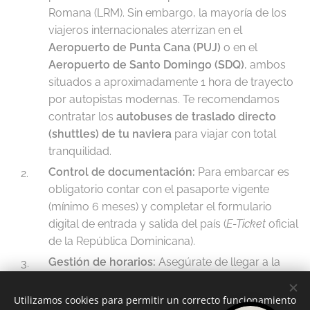
Romana (LRM). Sin embargo, la mayoría de los
viajeros internacionales aterrizan en el
Aeropuerto de Punta Cana (PUJ)
o en el
Aeropuerto de Santo Domingo (SDQ)
, ambos
situados a aproximadamente 1 hora de trayecto
por autopistas modernas. Te recomendamos
contratar los
autobuses de traslado directo
(shuttles) de tu naviera
para viajar con total
tranquilidad.
Control de documentación:
Para embarcar es
obligatorio contar con el pasaporte vigente
(mínimo 6 meses) y completar el formulario
digital de entrada y salida del país (
E-Ticket
oficial
de la República Dominicana).
Gestión de horarios:
Asegúrate de llegar a la
terminal de cruceros respetando la franja horaria
asignada en tus billetes de embarque, idealmente
Utilizamos cookies para permitir un correcto funcionamiento