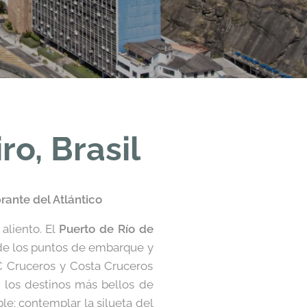
o, Brasil
rante del Atlántico
aliento. El
Puerto de Río de
 de los puntos de embarque y
C Cruceros y Costa Cruceros
 los destinos más bellos de
e: contemplar la silueta del