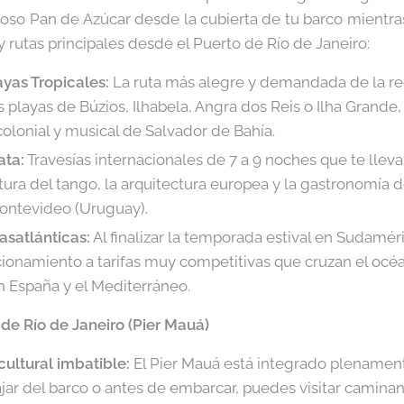
uoso Pan de Azúcar desde la cubierta de tu barco mientras
y rutas principales desde el Puerto de Río de Janeiro:
ayas Tropicales:
La ruta más alegre y demandada de la re
as playas de Búzios, Ilhabela, Angra dos Reis o Ilha Grande
colonial y musical de Salvador de Bahía.
ata:
Travesías internacionales de 7 a 9 noches que te llevan
ultura del tango, la arquitectura europea y la gastronomía
Montevideo (Uruguay).
asatlánticas:
Al finalizar la temporada estival en Sudamér
cionamiento a tarifas muy competitivas que cruzan el océ
 España y el Mediterráneo.
 de Río de Janeiro (Pier Mauá)
ultural imbatible:
El Pier Mauá está integrado plenamen
bajar del barco o antes de embarcar, puedes visitar camina