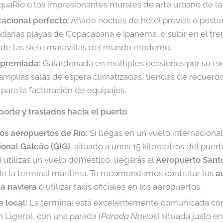
quaRio o los impresionantes murales de arte urbano de la
acional perfecto:
Añade noches de hotel previas o poster
endarias playas de Copacabana e Ipanema, o subir en el tr
 de las siete maravillas del mundo moderno.
 premiada:
Galardonada en múltiples ocasiones por su exce
amplias salas de espera climatizadas, tiendas de recuerdos
 para la facturación de equipajes.
orte y traslados hacia el puerto
os aeropuertos de Río:
Si llegas en un vuelo internacional,
ional Galeão (GIG)
, situado a unos 15 kilómetros del pue
 utilizas un vuelo doméstico, llegarás al
Aeropuerto Sant
e la terminal marítima. Te recomendamos contratar los
a
ia naviera
o utilizar taxis oficiales en los aeropuertos.
 local:
La terminal está excelentemente comunicada con 
n Ligero), con una parada (
Parada Navios
) situada justo e