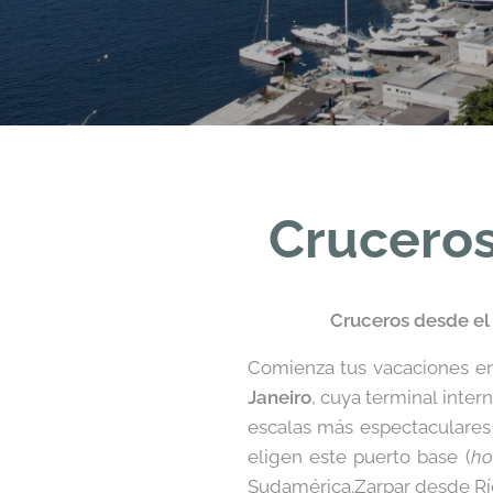
Cruceros
Cruceros desde el 
Comienza tus vacaciones en 
Janeiro
, cuya terminal inter
escalas más espectaculares
eligen este puerto base (
ho
Sudamérica.Zarpar desde Río