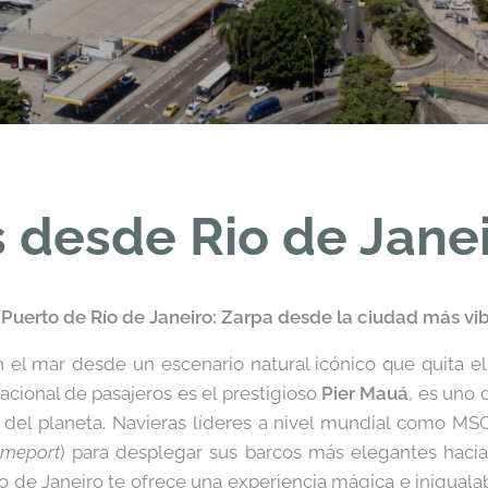
 desde Rio de Janeir
Puerto de Río de Janeiro: Zarpa desde la ciudad más vib
el mar desde un escenario natural icónico que quita el 
nacional de pasajeros es el prestigioso
Pier Mauá
, es uno
 del planeta. Navieras líderes a nivel mundial como MS
meport
) para desplegar sus barcos más elegantes hacia
 de Janeiro te ofrece una experiencia mágica e inigualabl